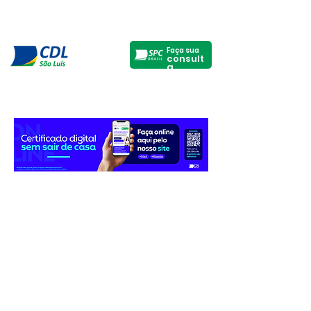
Faça sua
consult
a