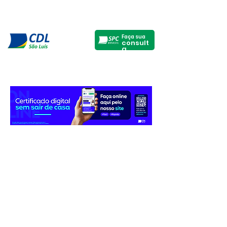
Faça sua
consult
a