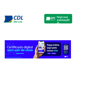
Faça sua
consult
a