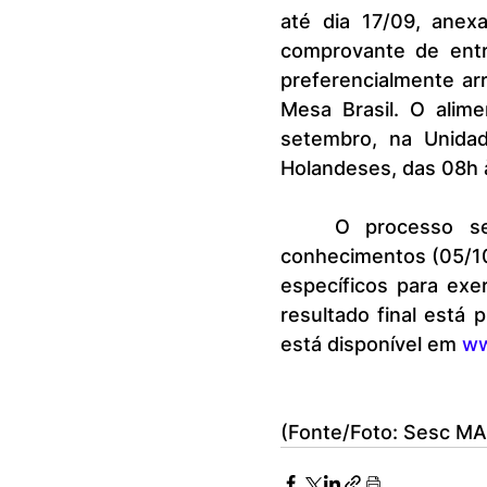
até dia 17/09, anexa
comprovante de entr
preferencialmente ar
Mesa Brasil. O alim
setembro, na Unidad
Holandeses, das 08h 
	O processo seletivo se dará por análise curricular, prova de 
conhecimentos (05/10
específicos para exer
resultado final está 
está disponível em 
ww
(Fonte/Foto: Sesc MA