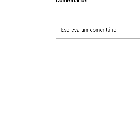
Comentários
Escreva um comentário
MÚSICA PARA TODOS OS G
CONFIRA A PROGRAMAÇÃO
SHOWS EM SÃO LUÍS NESTE
SEMANA!