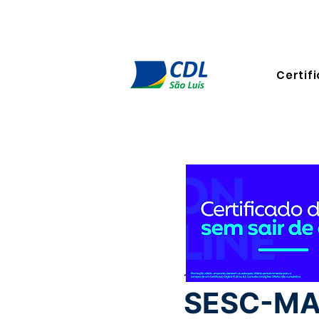
Certifi
17 de set. de 2025
1 min de 
SESC-MA