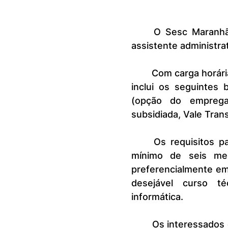
	O Sesc Maranhão está com inscrições abertas para o seletivo de 
assistente administra
	Com carga horária de 40 horas semanais, o salário é R$ R$ 2.651,60 e 
inclui os seguintes b
(opção do empregad
subsidiada, Vale Tran
	Os requisitos para o cargo são: ensino médio completo, desejável 
mínimo de seis mes
preferencialmente em
desejável curso t
informática.
	Os interessados deverão enviar e-mail para selecao@ma.sesc.com.br 