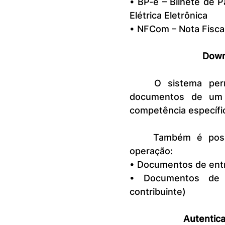
• BP-e – Bilhete de P
Elétrica Eletrônica
• NFCom – Nota Fisca
Down
	O sistema permite ao contribuinte baixar todo o conjunto de 
documentos de um d
competência específic
	Também é possível selecionar documentos conforme o tipo de 
operação:
• Documentos de entra
• Documentos de s
contribuinte)
Autentica