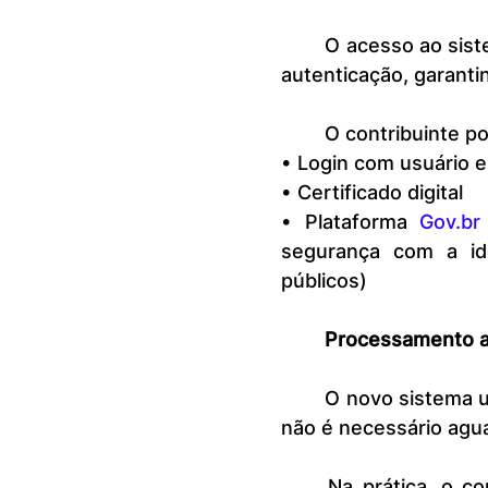
	O acesso ao sistema é realizado por meio de mecanismos seguros de 
autenticação, garanti
	O contribuinte p
• Login com usuário
• Certificado digital
• Plataforma 
Gov.br
segurança com a iden
públicos)
Processamento as
	O novo sistema utiliza processamento assíncrono, o que significa que 
não é necessário agua
	Na prática, o contribuinte faz a solicitação e o sistema processa o 