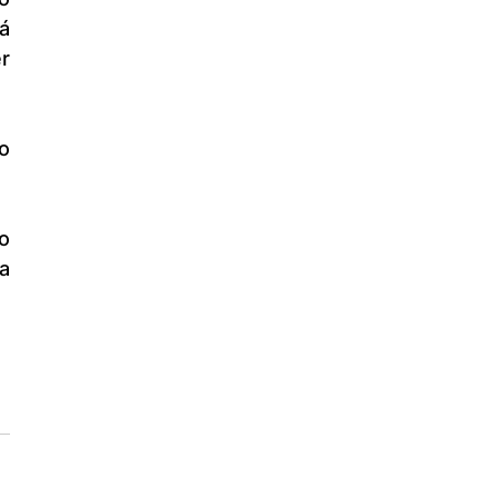
á 
r 
 