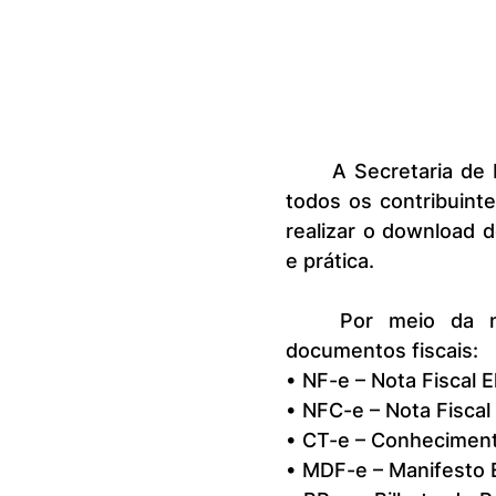
	A Secretaria de Estado da Fazenda do Maranhão disponibilizou para 
todos os contribuint
realizar o download d
e prática.
	Por meio da nova ferramenta, é possível obter os seguintes 
documentos fiscais:
• NF-e – Nota Fiscal E
• NFC-e – Nota Fiscal
• CT-e – Conheciment
• MDF-e – Manifesto 