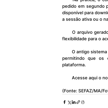
pedido em segundo pla
disponível para downl
a sessão ativa ou o n
	O arquivo gerado permanecerá disponível por até 7 dias, oferecendo 
flexibilidade para o 
	O antigo sistema de download permanecerá ativa ainda por um tempo 
permitindo que os 
plataforma.
	Acesse aqui o no
(Fonte: SEFAZ/MA/Fot