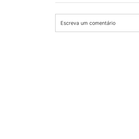
Escreva um comentário
CDL SÃO LUÍS E FCDL MA 
COMPROMISSO COM A SE
E DESENVOLVIMENTO DO 
LOCAL