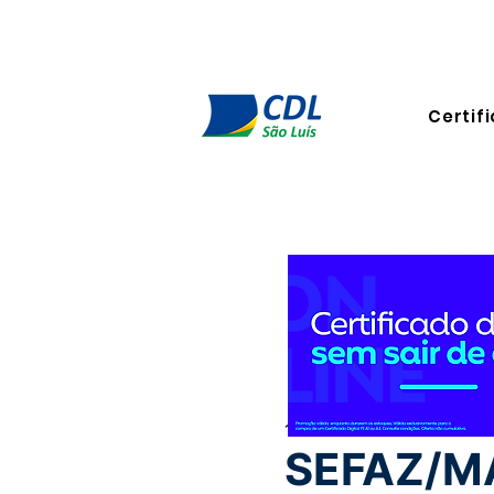
Certifi
15 de dez. de 2025
2 min de
SEFAZ/MA