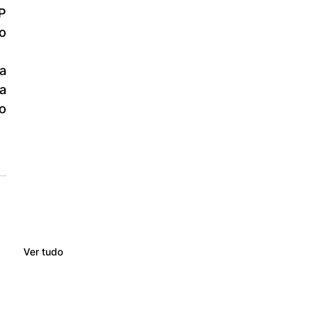
P 
o 
 
 
Ver tudo