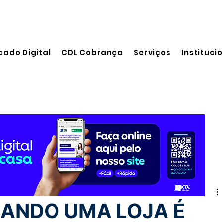
cado Digital
CDL Cobrança
Serviços
Instituci
 leitura
UANDO UMA LOJA É