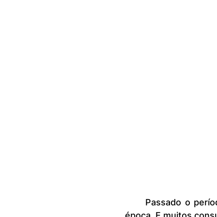
	Passado o período de Natal, começa a troca de presentes típica da 
época. E muitos consum