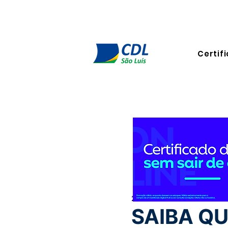
Certifi
27 de dez. de 2024
2 min de
SAIBA Q