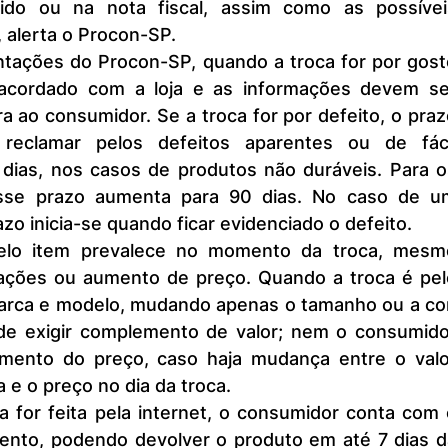
ido ou na nota fiscal, assim como as possíveis
, alerta o Procon-SP.
acordado com a loja e as informações devem ser
a ao consumidor. Se a troca for por defeito, o praz
reclamar pelos defeitos aparentes ou de fácil
dias, nos casos de produtos não duráveis. Para os
sse prazo aumenta para 90 dias. No caso de um
zo inicia-se quando ficar evidenciado o defeito.
ações ou aumento de preço. Quando a troca é pelo
rca e modelo, mudando apenas o tamanho ou a cor,
de exigir complemento de valor; nem o consumidor
timento do preço, caso haja mudança entre o valor
 e o preço no dia da troca.
mento, podendo devolver o produto em até 7 dias da