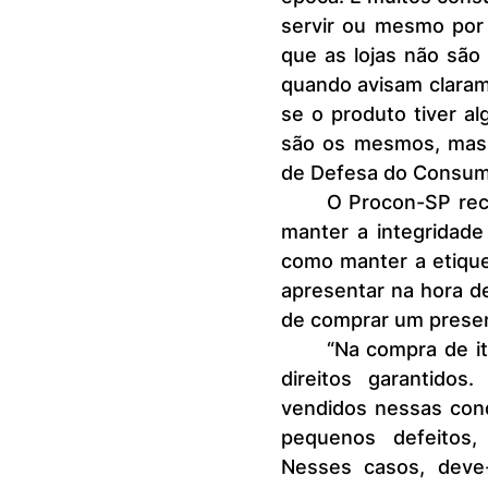
servir ou mesmo por 
que as lojas não são 
quando avisam claram
se o produto tiver al
são os mesmos, mas 
de Defesa do Consum
	O Procon-SP recomenda que para fazer a troca, o consumidor deve 
manter a integridade
como manter a etiquet
apresentar na hora de
de comprar um presen
	“Na compra de itens em promoção, o consumidor também tem seus 
direitos garantidos
vendidos nessas cond
pequenos defeitos,
Nesses casos, deve-