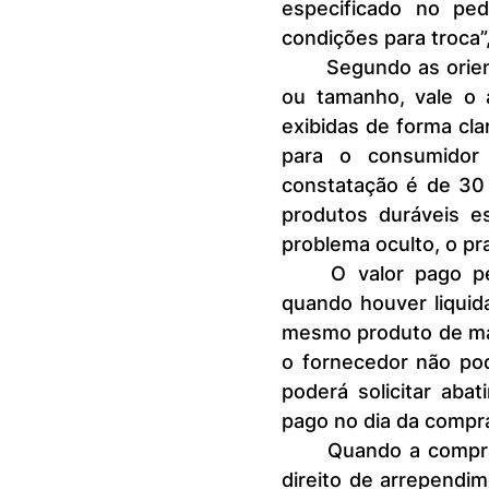
especificado no ped
condições para troca”
	Segundo as orientações do Procon-SP, quando a troca for por gosto 
ou tamanho, vale o 
exibidas de forma clar
para o consumidor 
constatação é de 30 
produtos duráveis e
problema oculto, o pra
	O valor pago pelo item prevalece no momento da troca, mesmo 
quando houver liquid
mesmo produto de ma
o fornecedor não po
poderá solicitar aba
pago no dia da compra
	Quando a compra for feita pela internet, o consumidor conta com o 
direito de arrependi