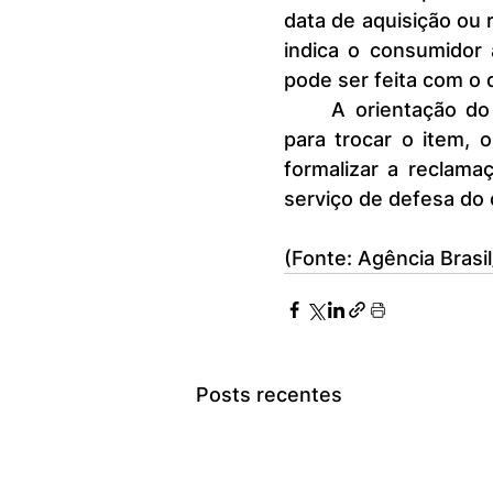
data de aquisição ou 
indica o consumidor a
pode ser feita com o d
	A orientação do Procon-SP é a de que, caso haja algum problema 
para trocar o item, 
formalizar a reclama
serviço de defesa do
(Fonte: Agência Brasi
Posts recentes