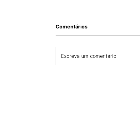
Comentários
Escreva um comentário
MÚSICA PARA TODOS OS G
CONFIRA A PROGRAMAÇÃO
SHOWS EM SÃO LUÍS NESTE
SEMANA!