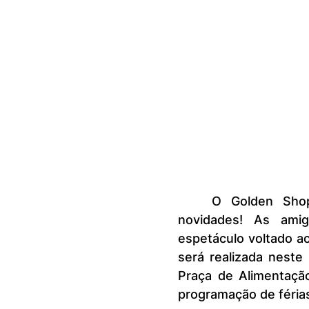
	O Golden Shopping Calhau dá a largada para 2025 trazendo 
novidades! As amig
espetáculo voltado ao
será realizada neste 
Praça de Alimentaçã
programação de férias