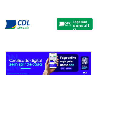
Faça sua
consult
a