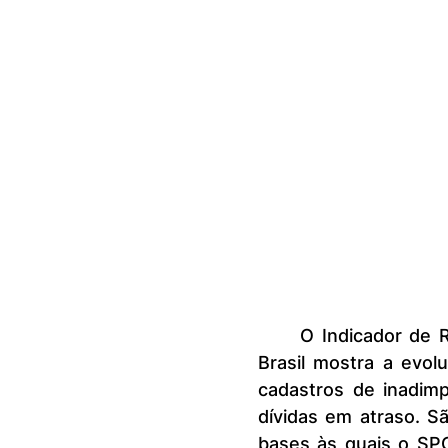
	O Indicador de Recuperação de Crédito de Pessoas Físicas do SPC 
Brasil mostra a evo
cadastros de inadim
dívidas em atraso. S
bases às quais o SP