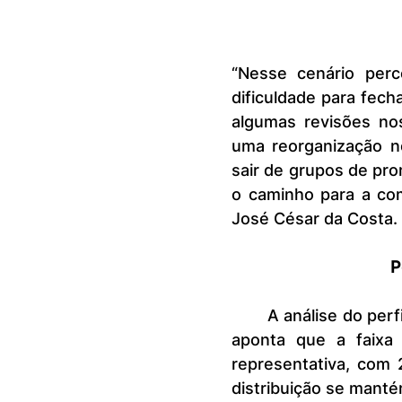
“Nesse cenário per
dificuldade para fech
algumas revisões no
uma reorganização n
sair de grupos de prom
o caminho para a com
José César da Costa.
P
	A análise do perfil dos devedores reincidentes em novembro de 2025 
aponta que a faixa
representativa, com 
distribuição se mant