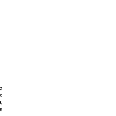
: 
, 
 