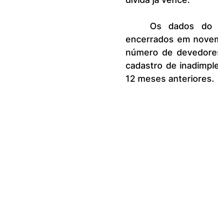
	Os dados do indicador mostram que, nos últimos 12 meses 
encerrados em novem
número de devedores 
cadastro de inadimpl
12 meses anteriores.