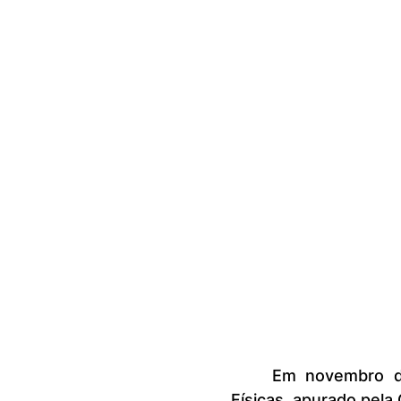
	Em novembro de 2025, o Indicador de Reincidência de Pessoas 
Físicas, apurado pela