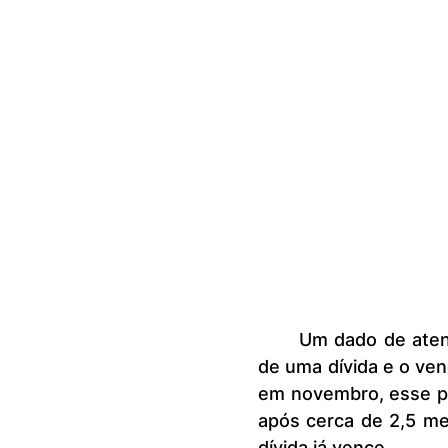
	Um dado de atenção é o tempo médio decorrido entre o vencimento 
de uma dívida e o ven
em novembro, esse per
após cerca de 2,5 me
dívida já vence.