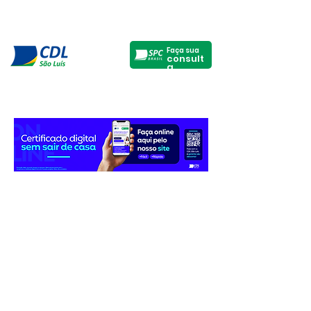
Faça sua
consult
a