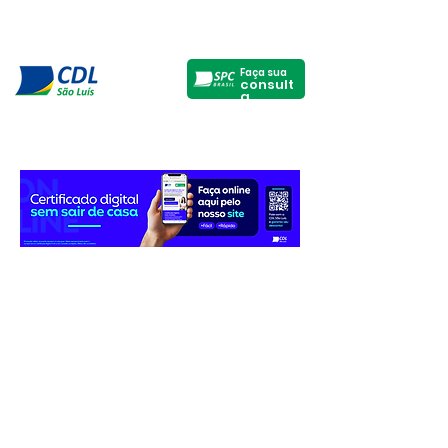
Faça sua
consult
a