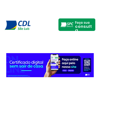
Faça sua
consult
a