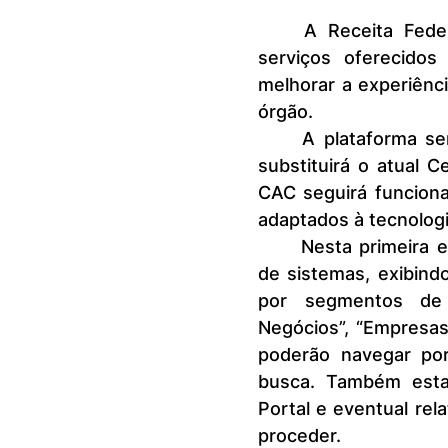
	A Receita Federal lançou um novo portal, que reunirá todos os 
serviços oferecidos
melhorar a experiênci
órgão.
	A plataforma será implementada em fases e, na sua última etapa, 
substituirá o atual 
CAC seguirá funcion
adaptados à tecnologi
	Nesta primeira etapa, o novo portal funcionará como um agregador 
de sistemas, exibindo
por segmentos de 
Negócios”, “Empresas 
poderão navegar por
busca. Também estar
Portal e eventual rel
proceder.