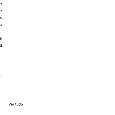
 
 
a 
l 
a 
Ver tudo