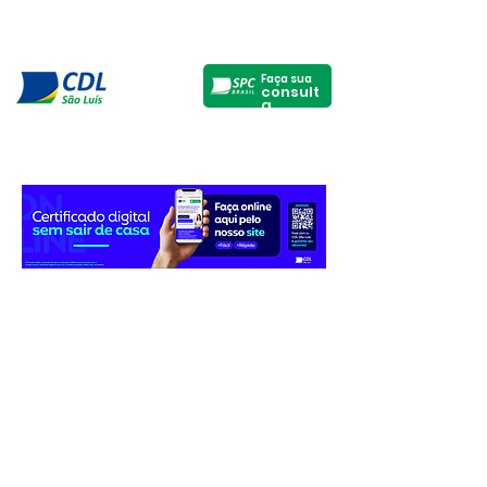
Faça sua
consult
a