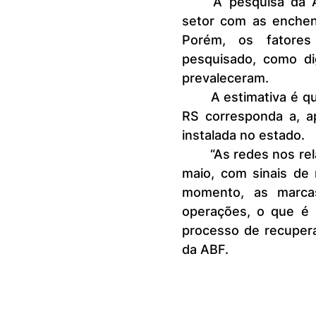
	A pesquisa da ABF apontou ainda que houve impacto pontual no 
setor com as enchen
Porém, os fatores
pesquisado, como digi
prevaleceram.
	A estimativa é que o impacto da tragédia no faturamento do setor no 
RS corresponda a, a
instalada no estado.
	“As redes nos relataram que o impacto mais severo se deu no mês de 
maio, com sinais de 
momento, as marcas
operações, o que é 
processo de recuperaç
da ABF.