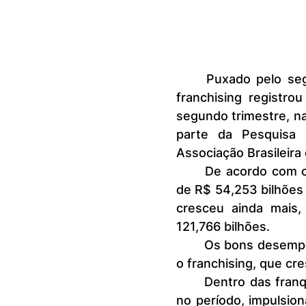
	Puxado pelo segmento de Saúde, Beleza e Bem-Estar, o setor de 
franchising registr
segundo trimestre, n
parte da Pesquisa 
Associação Brasileira
	De acordo com o levantamento, a receita de abril a junho aumentou 
de R$ 54,253 bilhões 
cresceu ainda mais,
121,766 bilhões.
	Os bons desempenhos do Varejo e de Serviços também favoreceram 
o franchising, que cr
	Dentro das franquias, o segmento de Saúde e Beleza cresceu 21,7% 
no período, impulsio