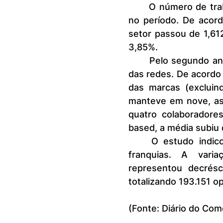
	O número de trabalhadores nas redes de franquias também cresceu 
no período. De acor
setor passou de 1,612
3,85%.
	Pelo segundo ano consecutivo, a ABF mensurou a força de trabalho 
das redes. De acordo
das marcas (excluind
manteve em nove, as
quatro colaboradores
based, a média subiu 
	O estudo indicou também aumento no volume de operações de 
franquias. A varia
representou decrésc
totalizando 193.151 o
(Fonte: Diário do Com