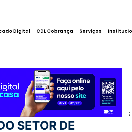
cado Digital
CDL Cobrança
Serviços
Instituci
eitura
DO SETOR DE