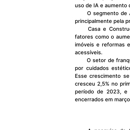
uso de IA e aumento 
	O segmento de Alimentação e Food Service avançou 16,4%, puxado 
principalmente pela p
	Casa e Construção, que cresceu 15,1%, voltou a se destacar por 
fatores como o aument
imóveis e reformas 
acessíveis.
	O setor de franquias continua se beneficiando da demanda aquecida 
por cuidados estétic
Esse crescimento se
cresceu 2,5% no prim
período de 2023, e
encerrados em março