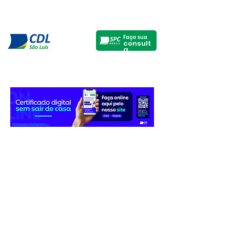
Faça sua
consult
a