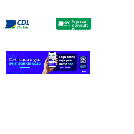
Faça sua
consult
a