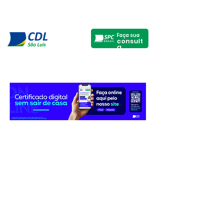
Faça sua
consult
a