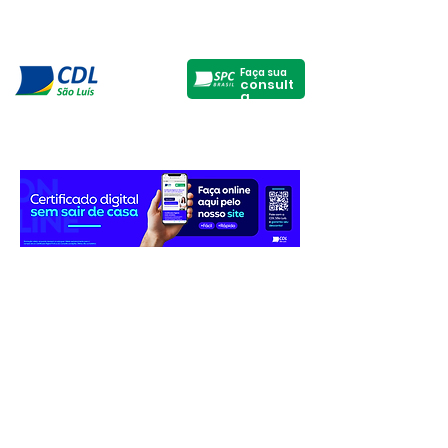
Faça sua
consult
a