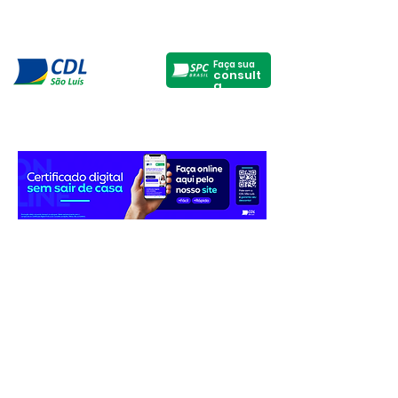
Faça sua
consult
a