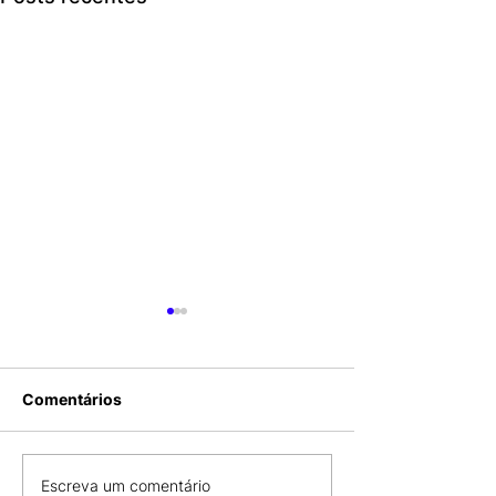
Comentários
COMBO COM
CDL SÃO LUÍS 
Escreva um comentário