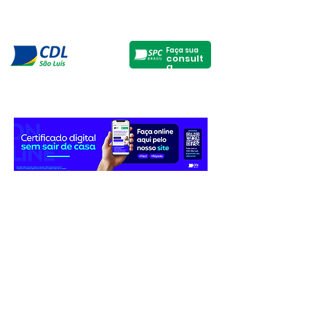
Faça sua
consult
a