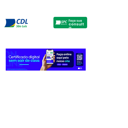
Faça sua
consult
a