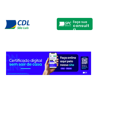
Faça sua
consult
a