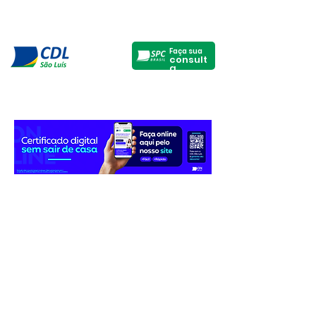
Faça sua
consult
a