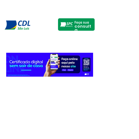
Faça sua
consult
a