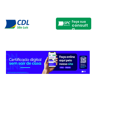
Faça sua
consult
a