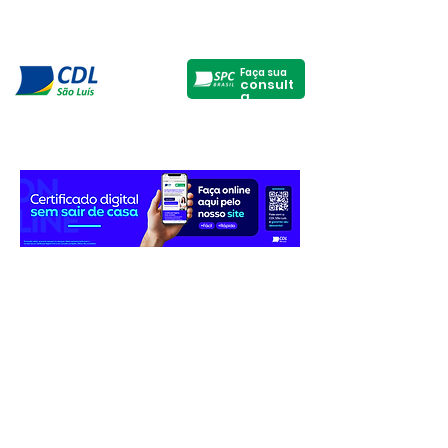
Faça sua
consult
a