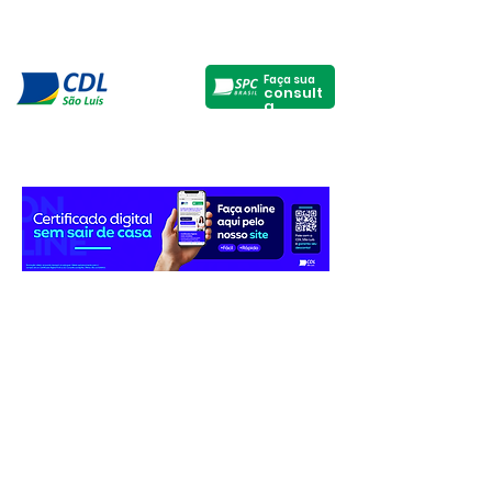
Faça sua
consult
a