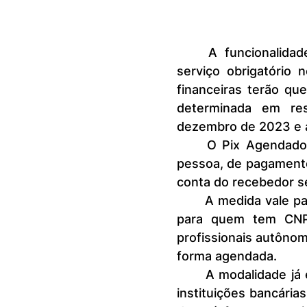
	A funcionalidade do Pix Agendado Recorrente passou a ser um 
serviço obrigatório n
financeiras terão que
determinada em res
dezembro de 2023 e a
	O Pix Agendado Recorrente permite o agendamento, por qualquer 
pessoa, de pagamento
conta do recebedor 
	A medida vale para o repasse de valores a pessoas físicas e também 
para quem tem CNPJ
profissionais autôno
forma agendada.
	A modalidade já existia, mas era praticada de forma facultativa pelas 
instituições bancárias