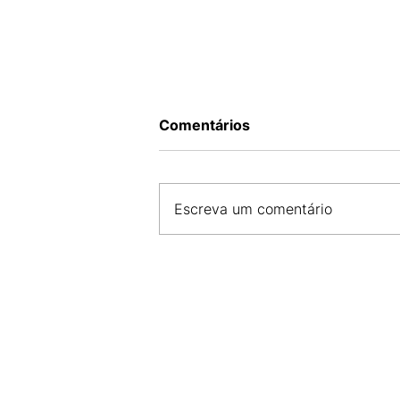
Comentários
Escreva um comentário
MÚSICA PARA TODOS OS G
CONFIRA A PROGRAMAÇÃO
SHOWS EM SÃO LUÍS NESTE
SEMANA!