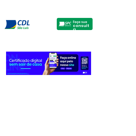
Faça sua
consult
a