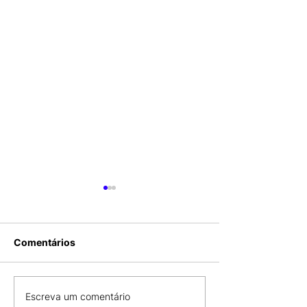
Comentários
COMBO COM
CDL SÃO LUÍS 
Escreva um comentário