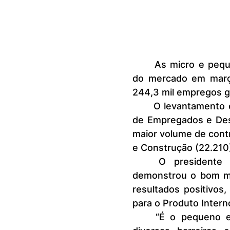
	As micro e pequenas empresas (MPE) geraram 60% dos empregos 
do mercado em março
244,3 mil empregos ge
	O levantamento é do Sebrae, com base em dados do Cadastro Geral 
de Empregados e Des
maior volume de contr
e Construção (22.210
	O presidente do Sebrae, Décio Lima, destacou que o mês 
demonstrou o bom mo
resultados positivos
para o Produto Intern
	“É o pequeno empresário que acorda todo dia cedinho, enfrenta 