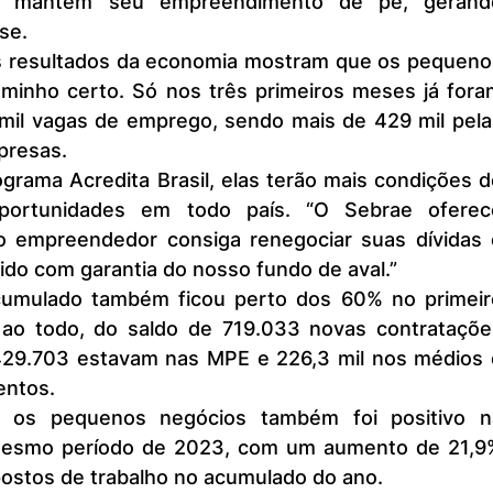
 e mantém seu empreendimento de pé, gerando
se.
s resultados da economia mostram que os pequenos
minho certo. Só nos três primeiros meses já foram
mil vagas de emprego, sendo mais de 429 mil pelas
presas.
ortunidades em todo país. “O Sebrae oferece
o empreendedor consiga renegociar suas dívidas e
tido com garantia do nosso fundo de aval.”
 ao todo, do saldo de 719.033 novas contratações
 429.703 estavam nas MPE e 226,3 mil nos médios e
ntos.
esmo período de 2023, com um aumento de 21,9%
ostos de trabalho no acumulado do ano.