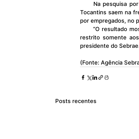
	Na pesquisa por estado, Goiás, Mato Grosso, Roraima, Amazonas e 
Tocantins saem na fr
por empregados, no pr
	“O resultado mostra também que o eixo financeiro do país não está 
restrito somente ao
presidente do Sebrae
(Fonte: Agência Sebra
Posts recentes