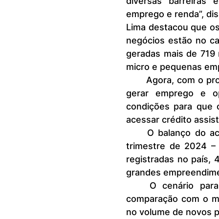
diversas barreiras
emprego e renda”, dis
Lima destacou que o
negócios estão no ca
geradas mais de 719 
micro e pequenas em
	Agora, com o programa Acredita Brasil, elas terão mais condições de 
gerar emprego e op
condições para que 
acessar crédito assis
	O balanço do acumulado também ficou perto dos 60% no primeiro 
trimestre de 2024 –
registradas no país,
grandes empreendime
	O cenário para os pequenos negócios também foi positivo na 
comparação com o m
no volume de novos p