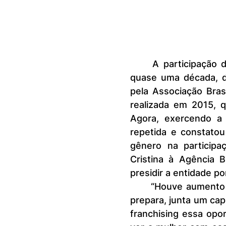
	A participação das mulheres nas redes franqueadoras evoluiu, em 
quase uma década, d
pela Associação Brasi
realizada em 2015, q
Agora, exercendo a 
repetida e constato
gênero na participaç
Cristina à Agência B
presidir a entidade p
	“Houve aumento da participação da mulher como franqueada que se 
prepara, junta um capi
franchising essa opo