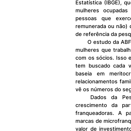
Estatística (IBGE), 
mulheres ocupadas 
pessoas que exercer
remunerada ou não) 
de referência da pesq
	O estudo da ABF identificou ainda queda de 22% para 7% no total de 
mulheres que trabalh
com os sócios. Isso e
tem buscado cada ve
baseia em meritocr
relacionamentos famil
vê os números do seg
	Dados da Pesquisa de Microfranquias da ABF confirmam o 
crescimento da par
franqueadoras. A pa
marcas de microfranq
valor de investiment