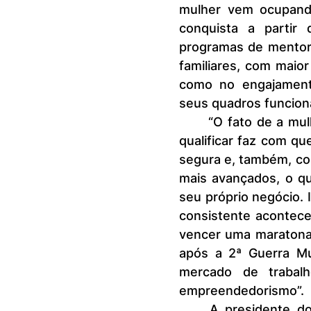
mulher vem ocupando
conquista a partir 
programas de mentori
familiares, com maior
como no engajament
seus quadros funciona
	“O fato de a mulher buscar se capacitar, da educação, de buscar se 
qualificar faz com q
segura e, também, com
mais avançados, o qu
seu próprio negócio. 
consistente acontece
vencer uma maratona 
após a 2ª Guerra Mu
mercado de trabal
empreendedorismo”.
	A presidente do Conselho da ABF avalia que, como segmento da 