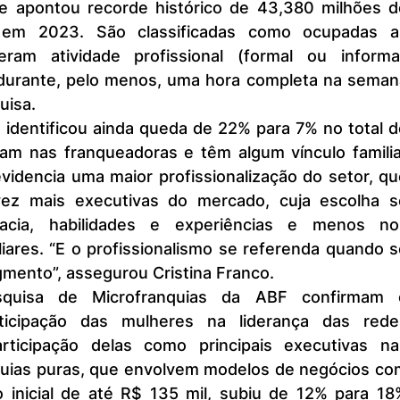
que apontou recorde histórico de 43,380 milhões de
em 2023. São classificadas como ocupadas as
am atividade profissional (formal ou informal,
durante, pelo menos, uma hora completa na semana
uisa.
am nas franqueadoras e têm algum vínculo familiar
videncia uma maior profissionalização do setor, qu
z mais executivas do mercado, cuja escolha se
acia, habilidades e experiências e menos nos
iares. “E o profissionalismo se referenda quando s
mento”, assegurou Cristina Franco.
ticipação das mulheres na liderança das redes
rticipação delas como principais executivas nas
uias puras, que envolvem modelos de negócios com
o inicial de até R$ 135 mil, subiu de 12% para 18%