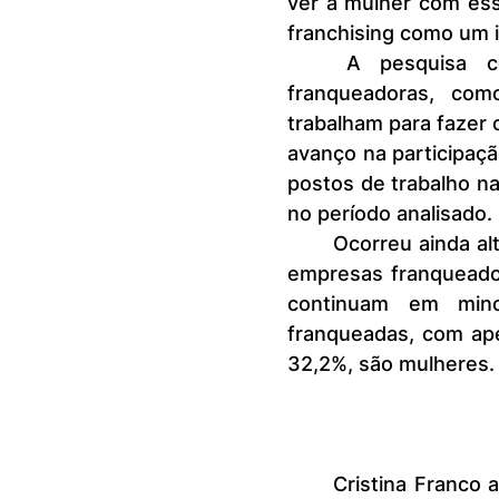
ver a mulher com ess
franchising como um i
	A pesquisa confirma a expansão das mulheres nas redes 
franqueadoras, com
trabalham para fazer o
avanço na participaç
postos de trabalho n
no período analisado.
	Ocorreu ainda alta da presença feminina nos cargos de liderança das 
empresas franqueado
continuam em mino
franqueadas, com ape
32,2%, são mulheres.
	Cristina Franco analisa que, a exemplo do que ocorre globalmente, a 