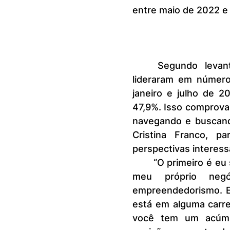
entre maio de 2022 e
	Segundo levantamento do Portal do Franchising, as mulheres 
lideraram em número
janeiro e julho de 
47,9%. Isso comprov
navegando e buscand
Cristina Franco, 
perspectivas interess
	“O primeiro é eu sou capaz, tenho meu posicionamento e quero ter o 
meu próprio neg
empreendedorismo. E
está em alguma carrei
você tem um acúmul