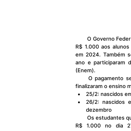
	O Governo Federal começa a pagar nesta terça-feira, 25, a parcela de 
R$ 1.000 aos alunos
em 2024. Também ser
ano e participaram 
(Enem).
	O pagamento será feito da seguinte maneira para estudantes que 
finalizaram o ensino
25/2: nascidos em 
26/2: nascidos 
dezembro
	Os estudantes que concluíram o 1º e o 2º ano recebem o incentivo de 
R$ 1.000 no dia 27