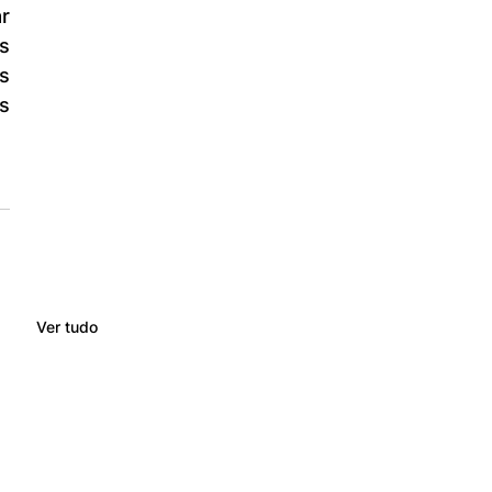
r 
s 
 
s 
Ver tudo