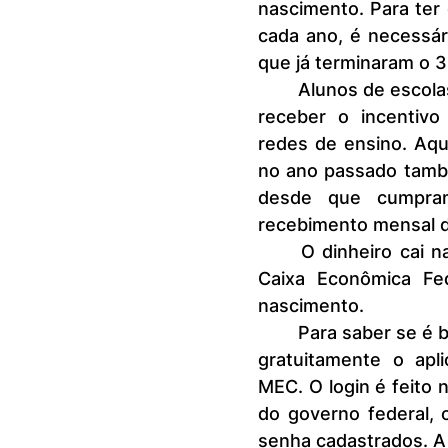
nascimento. Para ter 
cada ano, é necessár
que já terminaram o 3
	Alunos de escolas que ainda não terminaram o ano letivo de 2024 vão 
receber o incentivo
redes de ensino. Aqu
no ano passado tamb
desde que cumpram 
recebimento mensal d
	O dinheiro cai nas contas que foram abertas automaticamente pela 
Caixa Econômica Fe
nascimento.
	Para saber se é beneficiário do Programa, o estudante deve consultar 
gratuitamente o apli
MEC. O login é feito n
do governo federal, 
senha cadastrados. A