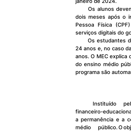
janeiro de 2024.
	Os alunos devem estar matriculados na rede pública de ensino até 
dois meses após o in
Pessoa Física (CPF)
serviços digitais do g
	Os estudantes do ensino médio regular devem ter idade entre 14 e 
24 anos e, no caso da
anos. O MEC explica 
do ensino médio públ
programa são automat
	Instituído pela Lei nº 14.818/2024, é um programa de incentivo 
financeiro-educacion
a permanência e a co
médio público. O 