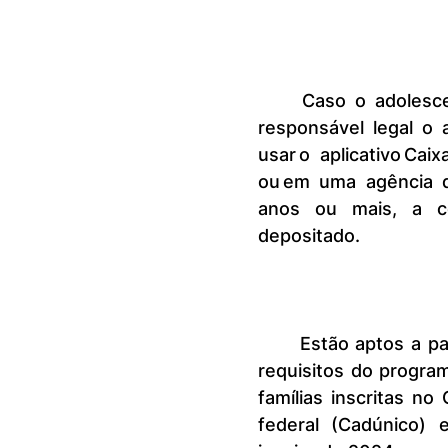
	Caso o adolescente tenha menos de 18 anos, é necessário que o 
responsável legal o 
usar o aplicativo Caix
ou em uma agência da
anos ou mais, a co
depositado.
	Estão aptos a participar do Pé-de-Meia os alunos que cumprirem os 
requisitos do progra
famílias inscritas n
federal (Cadúnico) 