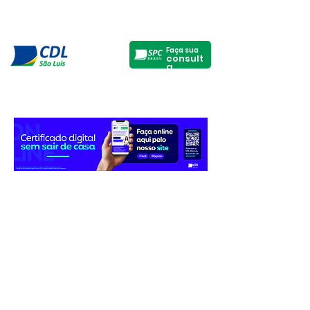
Faça sua
consult
a