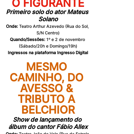
O FIGURANTE
Primeiro solo do ator Mateus 
Solano
Onde: 
Teatro Arthur Azevedo (Rua do Sol, 
S/N Centro)
Quando/Sessões: 
1º e 2 de novembro 
(Sábado/20h e Domingo/19h)
Ingressos na plataforma 
Ingresso Digital
MESMO 
CAMINHO, DO 
AVESSO & 
TRIBUTO A 
BELCHIOR
Show de lançamento do 
álbum do cantor Fábio Allex
Onde: 
Teatro João do Vale (Rua da Estrela 