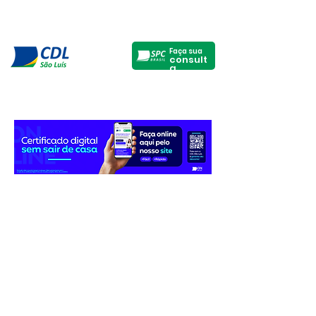
Faça sua
consult
a