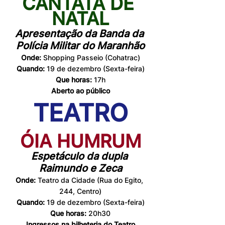
CANTATA DE 
NATAL
Apresentação da Banda da 
Polícia Militar do Maranhão
Onde:
 Shopping Passeio (Cohatrac)
Quando:
 19 de dezembro (Sexta-feira)
Que horas:
 17h
Aberto ao público
TEATRO
ÓIA HUMRUM
Espetáculo da dupla 
Raimundo e Zeca
Onde:
 Teatro da Cidade (Rua do Egito, 
244, Centro)
Quando: 
19 de dezembro (Sexta-feira)
Que horas: 
20h30
Ingressos na bilheteria do Teatro