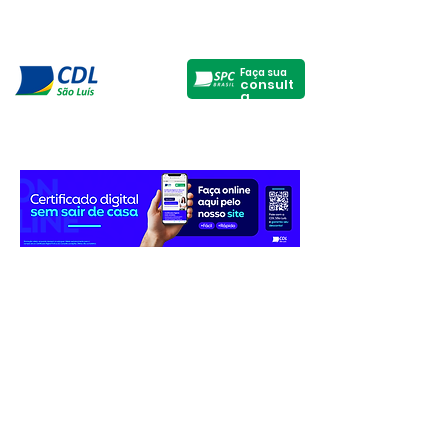
Faça sua
consult
a