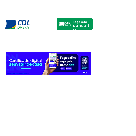
Faça sua
consult
a