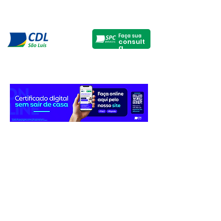
Faça sua
consult
a