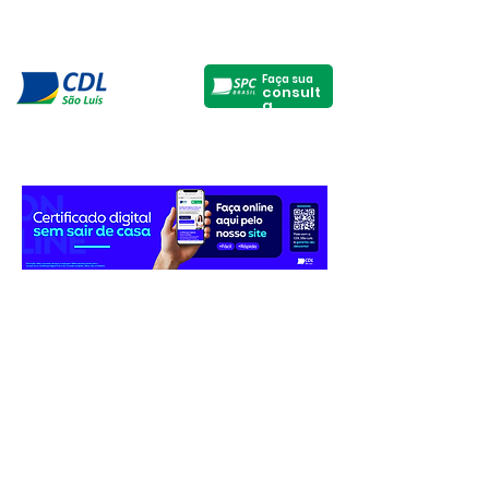
Faça sua
consult
a