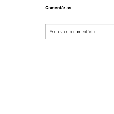
Comentários
Escreva um comentário
CDL SÃO LUÍS E AMDA INIC
PARCERIA PARA O
DESENVOLVIMENTO DO CO
MARANHENSE