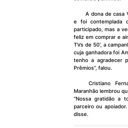
	A dona de casa Vera Lúcia Santos comprou uma sandália ortopédica 
e foi contemplada 
participado, mas a ve
feliz em comprar e ai
TVs de 50’, a campan
cuja ganhadora foi Am
tenho a agradecer p
Prêmios”, falou.
	Cristiano Fernandes, presidente da Associação Comercial do 
Maranhão lembrou que
“Nossa gratidão a t
parceiro ou apoiador
disse.