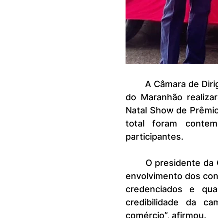
	A Câmara de Dirigentes Lojistas de São Luís e a Associação Comercial 
do Maranhão realiza
Natal Show de Prêmio
total foram contem
participantes.
	O presidente da CDL São Luís, Fábio Ribeiro, disse que houve grande 
envolvimento dos con
credenciados e qu
credibilidade da c
comércio”, afirmou.