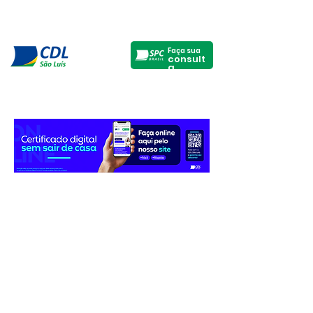
Faça sua
consult
a