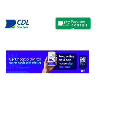
Faça sua
consult
a