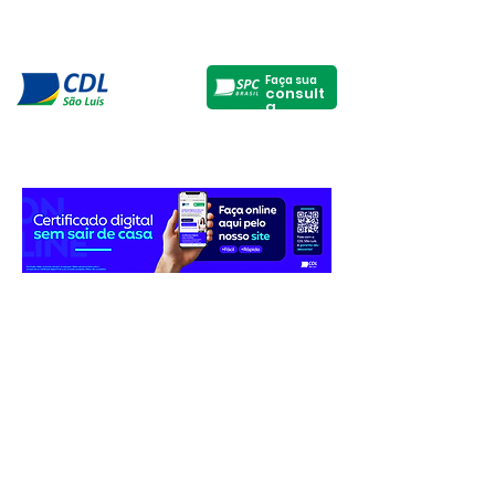
Faça sua
consult
a