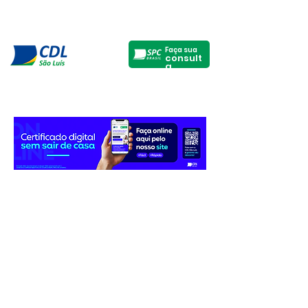
Faça sua
consult
a