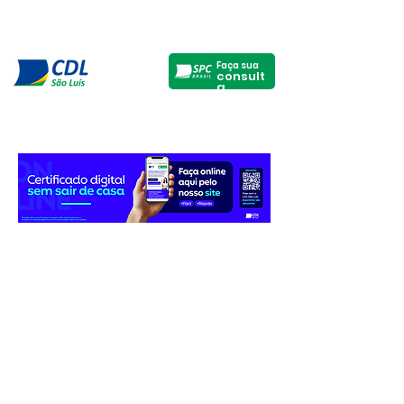
Faça sua
consult
a