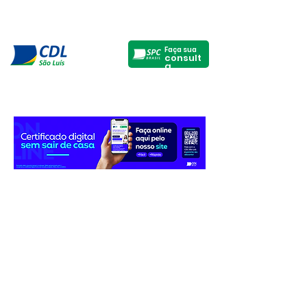
Faça sua
consult
a