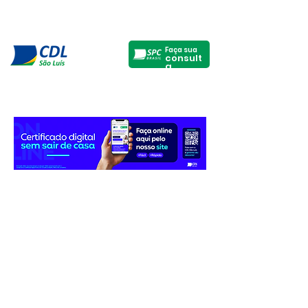
Faça sua
consult
a