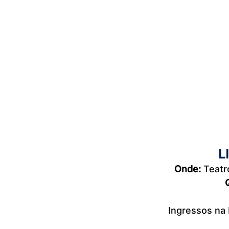
L
Onde: 
Teatr
Ingressos na b