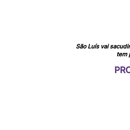
São Luís vai sacud
tem 
PR