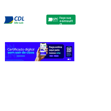
Faça sua
consult
a