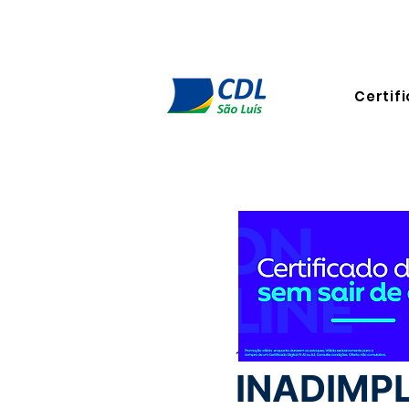
Certifi
15 de out. de 2025
3 min de 
INADIMP