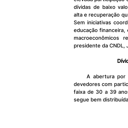
dívidas de baixo val
alta e recuperação q
Sem iniciativas coor
educação financeira,
macroeconômicos rel
presidente da CNDL, 
Dívi
	A abertura por faixa etária do devedor mostra que o número de 
devedores com partici
faixa de 30 a 39 ano
segue bem distribuíd