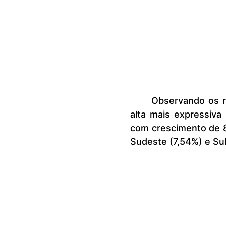
	Observando os resultados por região, o Centro‐Oeste apresentou a 
alta mais expressiva
com crescimento de 8,
Sudeste (7,54%) e Sul