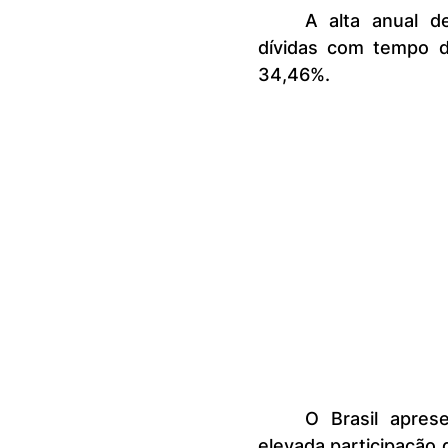
	A alta anual de devedores foi impulsionada, principalmente, por 
dívidas com tempo d
34,46%.
	O Brasil apresenta hoje um quadro de inadimplência estrutural: 
elevada participação 