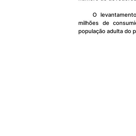
	O levantamento estima que o Brasil tinha, em setembro, 71,86 
milhões de consumi
população adulta do p