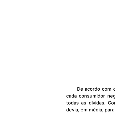
	De acordo com o indicador de inadimplência, em setembro de 2025, 
cada consumidor neg
todas as dívidas. Co
devia, em média, par